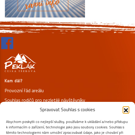
Kam dál?
Provozní řád areálu
Souhlas rodičů pro nezletilé návštěvníky
Spravovat Souhlas s cookies
Prohlášení o ochraně osobních údajů
Abychom poskytli co nejlepší služby, používáme k ukládání a/nebo přístupu
Kontakty
k informacím o zařízení, technologie jako jsou soubory cookies. Souhlas s
+420 731 125 800
těmito technologiemi nám umožní zpracovávat údaje, jako je chování při