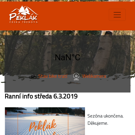
Stav bike tratí
Webkamera
Ranní info středa 6.3.2019
Sezóna ukončena.
Děkujeme.