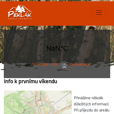
Stav bike tratí
Webkamera
Info k prvnímu víkendu
Přinášíme několik
důležitých informací:
Při příjezdu do areálu