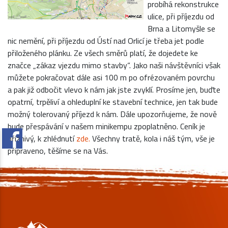
probíhá rekonstrukce
ulice, při příjezdu od
Brna a Litomyšle se
nic nemění, při příjezdu od Ústí nad Orlicí je třeba jet podle
přiloženého plánku. Ze všech směrů platí, že dojedete ke
značce „zákaz vjezdu mimo stavby“. Jako naši návštěvníci však
můžete pokračovat dále asi 100 m po ofrézovaném povrchu
a pak již odbočit vlevo k nám jak jste zvyklí. Prosíme jen, buďte
opatrní, trpěliví a ohleduplní ke stavební technice, jen tak bude
možný tolerovaný příjezd k nám. Dále upozorňujeme, že nově
bude přespávání v našem minikempu zpoplatněno. Ceník je
příznivý, k zhlédnutí
zde.
Všechny tratě, kola i náš tým, vše je
připraveno, těšíme se na Vás.