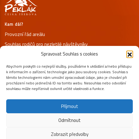
Kam dál?
Provozní řád areálu
Souhlas rodičů pro nezletilé návštěvníky
Spravovat Souhlas s cookies
Prohlášení o ochraně osobních údajů
Abychom poskytli co nejlepší služby, používáme k ukládání a/nebo přístupu
Kontakty
k informacím o zařízení, technologie jako jsou soubory cookies. Souhlas s
+420 731 125 800
těmito technologiemi nám umožní zpracovávat údaje, jako je chování při
procházení nebo jedinečná ID na tomto webu. Nesouhlas nebo odvolání
info@peklak.cz
souhlasu může nepříznivě ovlivnit určité vlastnosti a funkce.
Pod Jelenicí 653, 56002 Česká Třebová
Příjmout
SLEDUJTE NÁS NA SÍTÍCH
Odmítnout
Zobrazit předvolby