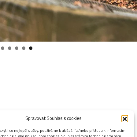
Spravovat Souhlas s cookies
ytli co nejlepší služby, používáme k ukládání a/nebo přístupu k informacím
technologie jako jsou soubory cookies. Souhlas s těmito technologiemi nám