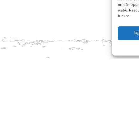
umožní zprac
webu. Nesouh
funkce.
Př
me připraveno vše pro parádní cyklistické zážitky. Všechny tratě
ine a Rockymountain v půjčovně, chutné občerstvení v bistru a os
dninové bikerské zážitky. Tak přijeďte, těšíme se na Vás. V provo
 do 20:00 (v sobotu do 21:00)