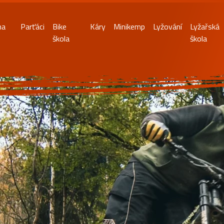
na
Parťáci
Bike
Káry
Minikemp
Lyžování
Lyžařská
škola
škola