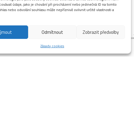
ovávat údaje, jako je chování při procházení nebo jedinečná ID na tomto
las nebo odvolání souhlasu může nepříznivě ovlivnit určité vlastnosti a
íjmout
Odmítnout
Zobrazit předvolby
Zásady cookies
 otevřené a opečované, minikemp se zázemím, kola
věžení v nedalekém bazénu po jízdě, prostě vše
zu jsme od úterý do neděle vždy 10-18. Bazén