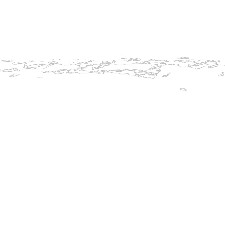
Léto na Pekláku !
U nás má
Rockmach
pro práz
otevřen