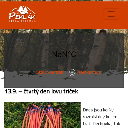
Stav bike tratí
Webkamera
13.9. – čtvrtý den lovu triček
Dnes jsou kolíky
rozmístěny kolem
trati Dechovka, tak