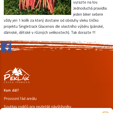
vyrazte na lov.
Jednoduchá pravidla:
jeden biker sebere
vždy jen 1 kolík za který dostane od obsluhy vleku tričko
projektu Singletrack Glacensis dle vlastního výběru (pánské,
dámské, dětské v různých velikostech). Tak dorazte !!!
Kam dál?
Provozní řád areálu
Souhlas rodičů pro nezletilé návštěvníky