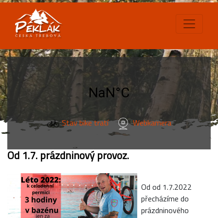
Stav bike tratí
Webkamera
Od 1.7. prázdninový provoz.
Od od 1.7.2022
přecházíme do
prázdninového