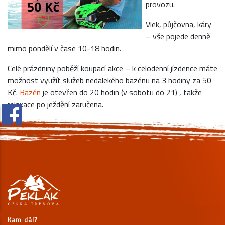
provozu.
Vlek, půjčovna, káry
– vše pojede denně
mimo pondělí v čase 10-18 hodin.
Celé prázdniny poběží koupací akce – k celodenní jízdence máte
možnost využít služeb nedalekého bazénu na 3 hodiny za 50
Kč.
Bazén
je otevřen do 20 hodin (v sobotu do 21) , takže
relaxace po ježdění zaručena.
Kam dál?