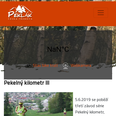
Stav bike tratí
Webkamera
Pekelný kilometr III
5.6.2019 se poběží
třetí závod série
Pekelný kilometr,