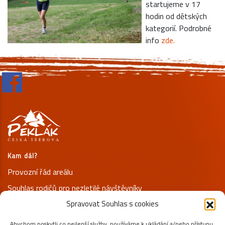
startujeme v 17
hodin od dětských
kategorií. Podrobné
info
zde.
Kam dál?
Provozní řád areálu
Souhlas rodičů pro nezletilé návštěvníky
Spravovat Souhlas s cookies
Prohlášení o ochraně osobních údajů
Abychom poskytli co nejlepší služby, používáme k ukládání a/nebo přístupu