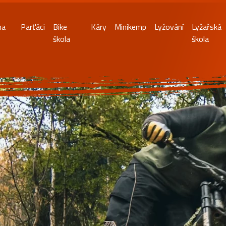
na
Parťáci
Bike
Káry
Minikemp
Lyžování
Lyžařská
škola
škola