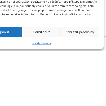
ytli co nejlepší služby, používáme k ukládání a/nebo přístupu k informacím
technologie jako jsou soubory cookies. Souhlas s těmito technologiemi nám
ovávat údaje, jako je chování při procházení nebo jedinečná ID na tomto
las nebo odvolání souhlasu může nepříznivě ovlivnit určité vlastnosti a
íjmout
Odmítnout
Zobrazit předvolby
Zásady cookies
 svezení na rozmanitých trailech všech
rstvit se, umýt si kolo, dát si sprchu, dát si
….
tní obnovou.
ch.