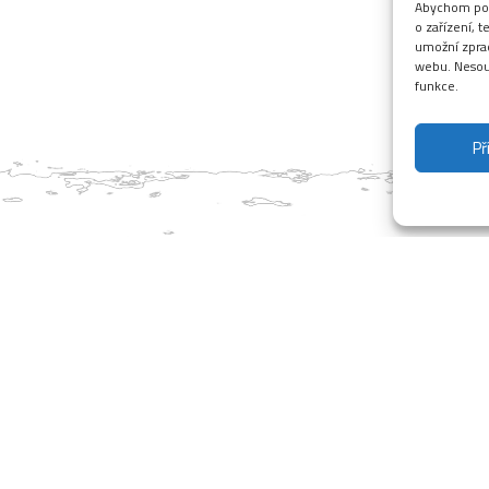
Abychom posk
o zařízení, 
umožní zprac
webu. Nesouh
funkce.
Př
ku máme všechny bikové služby v provozu. Přijeďte si užít parádní
tí, můžete přespat v kempíku, půjčit si kolo, nabít elektrokolo, obče
novou jízdu na káře, vyzkoušet bikové trenažéry, vzít si lekci ježdění
lé omezení je jen v horní části tratě Airline která prochází komple
osím opatrní, z důvodu velmi suchého počasí je místy v tratích pra
e na Vás vždy od čtvrtka do neděle 10-18 hodin.