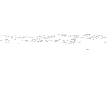
Peklák v letním provozu.
Na Peklá
náročnos
adrenali
Jedno ma
Buďte pr
Těšíme s