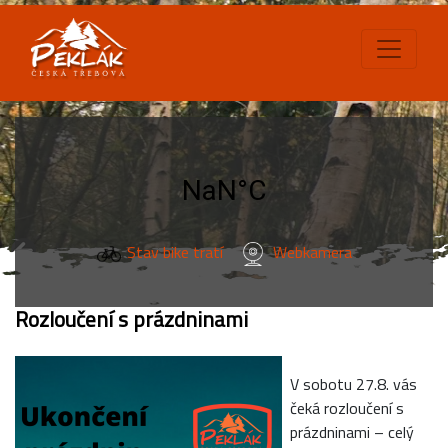
Stav bike tratí
Webkamera
Rozloučení s prázdninami
V sobotu 27.8. vás
čeká rozloučení s
prázdninami – celý