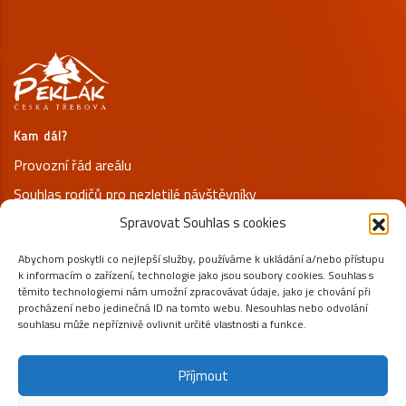
Kam dál?
Provozní řád areálu
Souhlas rodičů pro nezletilé návštěvníky
Spravovat Souhlas s cookies
Prohlášení o ochraně osobních údajů
Abychom poskytli co nejlepší služby, používáme k ukládání a/nebo přístupu
Kontakty
k informacím o zařízení, technologie jako jsou soubory cookies. Souhlas s
+420 731 125 800
těmito technologiemi nám umožní zpracovávat údaje, jako je chování při
procházení nebo jedinečná ID na tomto webu. Nesouhlas nebo odvolání
info@peklak.cz
souhlasu může nepříznivě ovlivnit určité vlastnosti a funkce.
Pod Jelenicí 653, 56002 Česká Třebová
Příjmout
SLEDUJTE NÁS NA SÍTÍCH