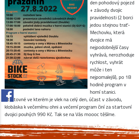
den pohodový pojezd
+ závody dvojic
pravidelnosti (2 borci
jedou stejnou trať-
Mechovku, která
dvojice má
nejpodobnější časy
vyhrává, nerozhoduje
rychlost, vyhrát
může i ten
nejpomalejší), po 18
hodině program v
horní stanici.
Startovné ve kterém je vlek na celý den, účast v závodu,
klobáska k večernímu ohni a večerní program činí za startovní
dvojici pouhých 990 Kč. Tak se na Vás moooc těšíme.