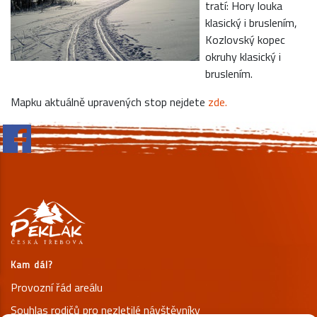
tratí: Hory louka
klasický i bruslením,
Kozlovský kopec
okruhy klasický i
bruslením.
Mapku aktuálně upravených stop nejdete
zde.
Kam dál?
Provozní řád areálu
Souhlas rodičů pro nezletilé návštěvníky