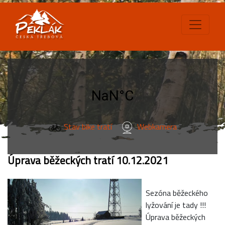
Stav bike tratí
Webkamera
Úprava běžeckých tratí 10.12.2021
Sezóna běžeckého
lyžování je tady !!!
Úprava běžeckých