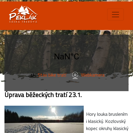
Stav bike tratí
Webkamera
Úprava běžeckých tratí 23.1.
Hory louka bruslením
i klasický. Kozlovský
kopec okruhy klasický