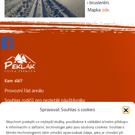
i bruslením.
Mapka
zde.
Kam dál?
Provozní řád areálu
Souhlas rodičů pro nezletilé návštěvníky
Spravovat Souhlas s cookies
Prohlášení o ochraně osobních údajů
Abychom poskytli co nejlepší služby, používáme k ukládání a/nebo přístupu
Kontakty
k informacím o zařízení, technologie jako jsou soubory cookies. Souhlas s
+420 731 125 800
těmito technologiemi nám umožní zpracovávat údaje, jako je chování při