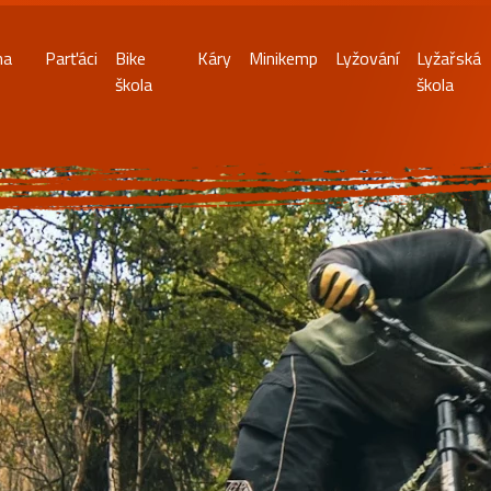
na
Parťáci
Bike
Káry
Minikemp
Lyžování
Lyžařská
škola
škola