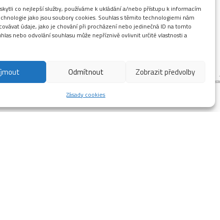
ytli co nejlepší služby, používáme k ukládání a/nebo přístupu k informacím
technologie jako jsou soubory cookies. Souhlas s těmito technologiemi nám
ovávat údaje, jako je chování při procházení nebo jedinečná ID na tomto
las nebo odvolání souhlasu může nepříznivě ovlivnit určité vlastnosti a
íjmout
Odmítnout
Zobrazit předvolby
Zásady cookies
ch hromadách které jsou odolnější tání při
. Budeme informovat.