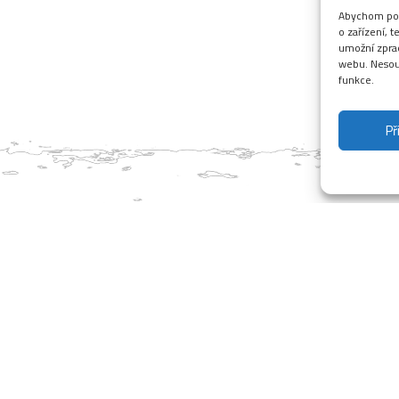
Abychom posk
o zařízení, 
umožní zprac
webu. Nesouh
funkce.
Př
 teploty zastavily naše sněžná děla. Vyrobený sníh máme v utažený
teplotách. Hned jak počasí dovolí tak dosněžíme a budeme lyžovat