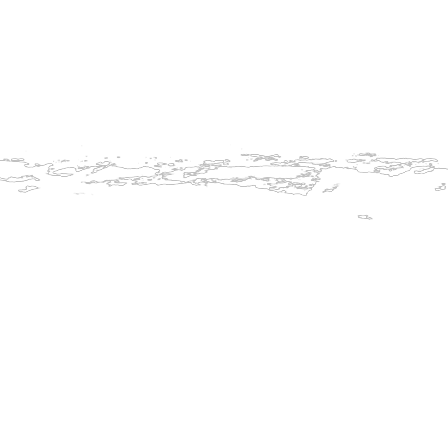
Info 7.12.
Aktuální
vyšších 