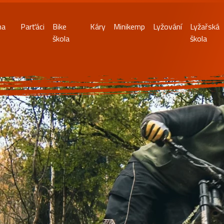
na
Parťáci
Bike
Káry
Minikemp
Lyžování
Lyžařská
škola
škola