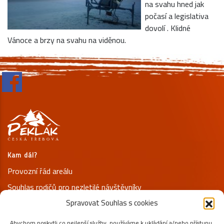
na svahu hned jak
počasí a legislativa
dovolí . Klidné
Vánoce a brzy na svahu na viděnou.
Kam dál?
Provozní řád areálu
Souhlas rodičů pro nezletilé návštěvníky
Spravovat Souhlas s cookies
Prohlášení o ochraně osobních údajů
Abychom poskytli co nejlepší služby, používáme k ukládání a/nebo přístupu