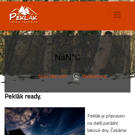
Stav bike tratí
Webkamera
Peklák ready.
Peklák je připraven
na další parádní
bikové dny. Čekáme