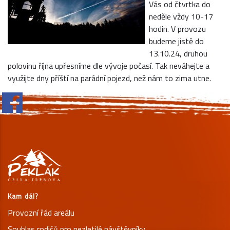
Vás od čtvrtka do
neděle vždy 10-17
hodin. V provozu
budeme jistě do
13.10.24, druhou
polovinu října upřesníme dle vývoje počasí. Tak neváhejte a
využijte dny příští na parádní pojezd, než nám to zima utne.
Kam dál?
Provozní řád areálu
Souhlas rodičů pro nezletilé návštěvníky