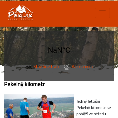
Stav bike tratí
Webkamera
Pekelný kilometr
Jediný letošní
Pekelný kilometr se
poběží ve středu