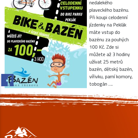
nedalekého
plaveckého bazénu.
Při koupi celodenní
jízdenky na Peklák
máte vstup do
bazénu za pouhých
100 Kč. Zde si
můžete až 3 hodiny
užívat 25 metrů
bazén, dětský bazén,
vířivku, parní komory,
tobogán ….