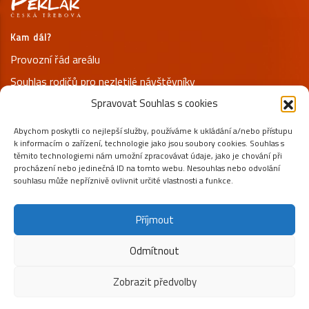
Kam dál?
Provozní řád areálu
Souhlas rodičů pro nezletilé návštěvníky
Spravovat Souhlas s cookies
Prohlášení o ochraně osobních údajů
Abychom poskytli co nejlepší služby, používáme k ukládání a/nebo přístupu
Kontakty
k informacím o zařízení, technologie jako jsou soubory cookies. Souhlas s
+420 731 125 800
těmito technologiemi nám umožní zpracovávat údaje, jako je chování při
procházení nebo jedinečná ID na tomto webu. Nesouhlas nebo odvolání
info@peklak.cz
souhlasu může nepříznivě ovlivnit určité vlastnosti a funkce.
Pod Jelenicí 653, 56002 Česká Třebová
Příjmout
SLEDUJTE NÁS NA SÍTÍCH
Odmítnout
Zobrazit předvolby