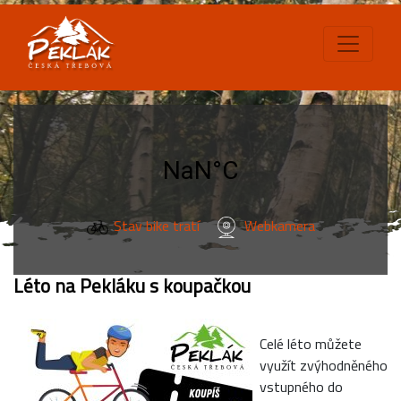
Stav bike tratí
Webkamera
Léto na Pekláku s koupačkou
Celé léto můžete
využít zvýhodněného
vstupného do