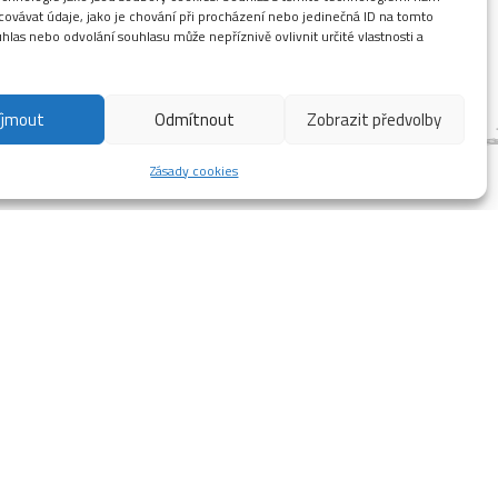
ovávat údaje, jako je chování při procházení nebo jedinečná ID na tomto
las nebo odvolání souhlasu může nepříznivě ovlivnit určité vlastnosti a
íjmout
Odmítnout
Zobrazit předvolby
Zásady cookies
í odstávce opět jedeme na maximum.
ovaným oteplením a na víkend to rozjedeme.