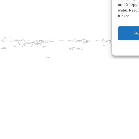
umožní zprac
webu. Nesouh
funkce.
Př
e k zasněžování každou chvíli kdy to podmínky dovolí. Po včerejš
oufáme, že se nám podaří vyrobit dostatek sněhu před dalším aviz
zahájení budeme upřesňovat. Děkujeme a moc se na Vás těšíme.