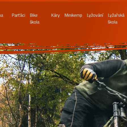
na
Parťáci
Bike
Káry
Minikemp
Lyžování
Lyžařská
škola
škola