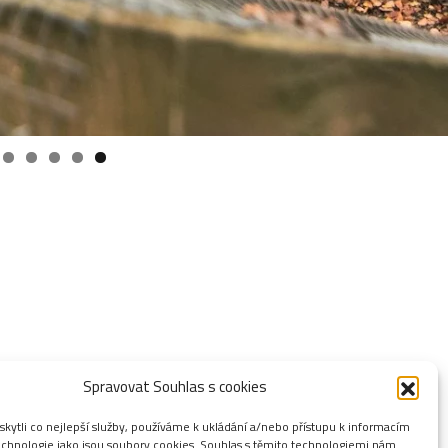
Spravovat Souhlas s cookies
ytli co nejlepší služby, používáme k ukládání a/nebo přístupu k informacím
technologie jako jsou soubory cookies. Souhlas s těmito technologiemi nám