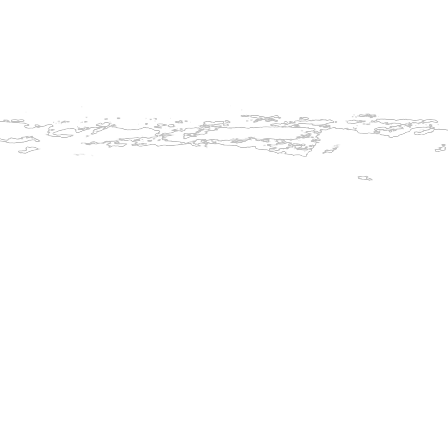
Opět chumelíme !
Využívám
Pevně d
Termín 