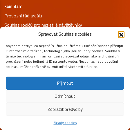
Kam dál?
Provozní řád areálu
Souhlas rodičů pro nezletilé návštěvníky
Spravovat Souhlas s cookies
Prohlášení o ochraně osobních údajů
Abychom poskytli co nejlepší služby, používáme k ukládání a/nebo přístupu
Kontakty
k informacím o zařízení, technologie jako jsou soubory cookies. Souhlas s
+420 731 125 800
těmito technologiemi nám umožní zpracovávat údaje, jako je chování při
procházení nebo jedinečná ID na tomto webu. Nesouhlas nebo odvolání
info@peklak.cz
souhlasu může nepříznivě ovlivnit určité vlastnosti a funkce.
Pod Jelenicí 653, 56002 Česká Třebová
Příjmout
SLEDUJTE NÁS NA SÍTÍCH
Odmítnout
Zobrazit předvolby
Zásady cookies