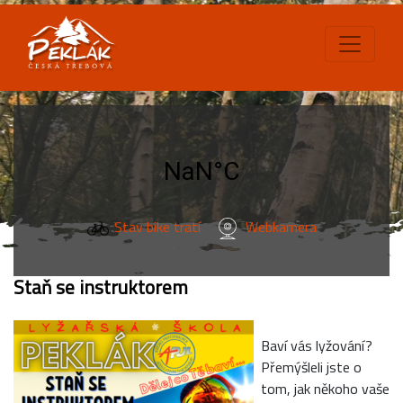
Stav bike tratí
Webkamera
Staň se instruktorem
Baví vás lyžování?
Přemýšleli jste o
tom, jak někoho vaše