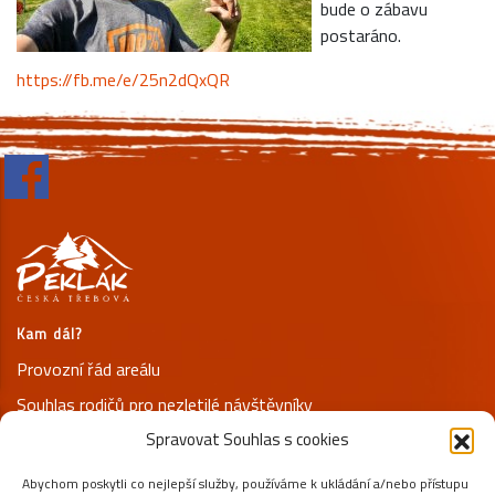
bude o zábavu
postaráno.
https://fb.me/e/25n2dQxQR
Kam dál?
Provozní řád areálu
Souhlas rodičů pro nezletilé návštěvníky
Spravovat Souhlas s cookies
Prohlášení o ochraně osobních údajů
Abychom poskytli co nejlepší služby, používáme k ukládání a/nebo přístupu
Kontakty