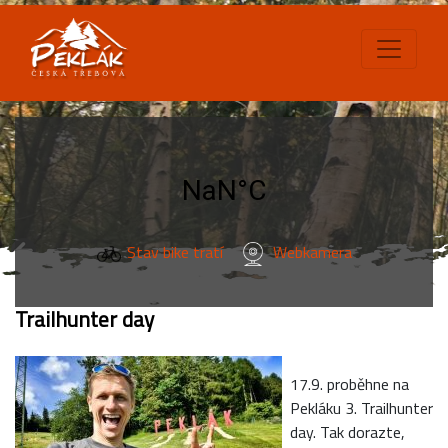
Stav bike tratí
Webkamera
Trailhunter day
17.9. proběhne na
Pekláku 3. Trailhunter
day. Tak dorazte,