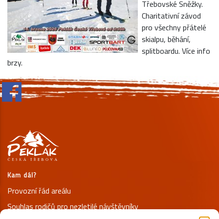
Třebovské Sněžky.
Charitativní závod
pro všechny přátelé
skialpu, běhání,
splitboardu. Více info
brzy.
Kam dál?
Provozní řád areálu
Souhlas rodičů pro nezletilé návštěvníky