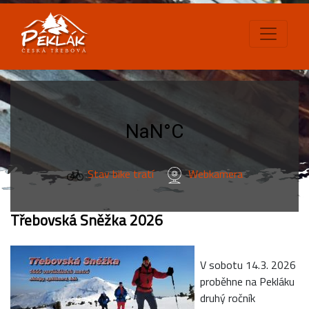
Stav bike tratí
Webkamera
Třebovská Sněžka 2026
V sobotu 14.3. 2026
proběhne na Pekláku
druhý ročník