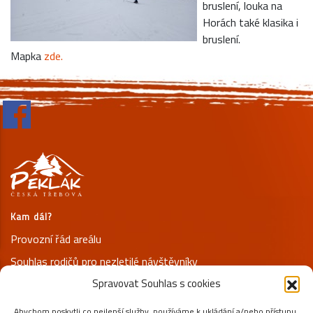
bruslení, louka na
Horách také klasika i
bruslení.
Mapka
zde.
Kam dál?
Provozní řád areálu
Souhlas rodičů pro nezletilé návštěvníky
Spravovat Souhlas s cookies
Prohlášení o ochraně osobních údajů
Abychom poskytli co nejlepší služby, používáme k ukládání a/nebo přístupu