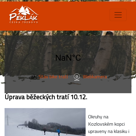
Stav bike tratí
Webkamera
Úprava běžeckých tratí 10.12.
Okruhy na
Kozlovském kopci
upraveny na klasiku i