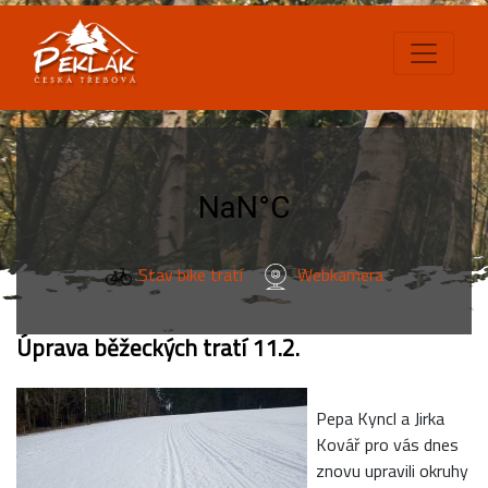
Stav bike tratí
Webkamera
Úprava běžeckých tratí 11.2.
Pepa Kyncl a Jirka
Kovář pro vás dnes
znovu upravili okruhy