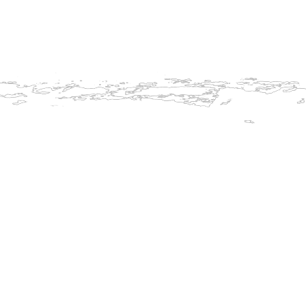
Zasněžování jde do finále.
Zasněžov
pracovní