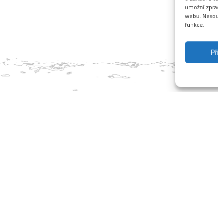
umožní zprac
webu. Nesouh
funkce.
Př
ání jde konečně do finále, potřebujeme ještě pár hodin. Pokud bud
ho týdne spustili provoz. Ještě upřesníme během víkendu. Těšíme s