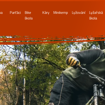
na
Parťáci
Bike
Káry
Minikemp
Lyžování
Lyžařská
škola
škola