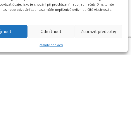
ovávat údaje, jako je chování při procházení nebo jedinečná ID na tomto
las nebo odvolání souhlasu může nepříznivě ovlivnit určité vlastnosti a
íjmout
Odmítnout
Zobrazit předvolby
Zásady cookies
e počasí příznivé, rádi bychom ze začátku
e na Vás.