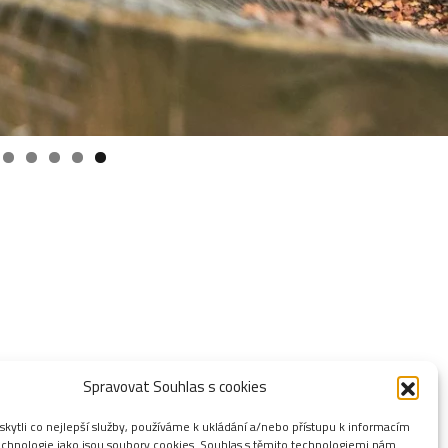
Spravovat Souhlas s cookies
ytli co nejlepší služby, používáme k ukládání a/nebo přístupu k informacím
technologie jako jsou soubory cookies. Souhlas s těmito technologiemi nám